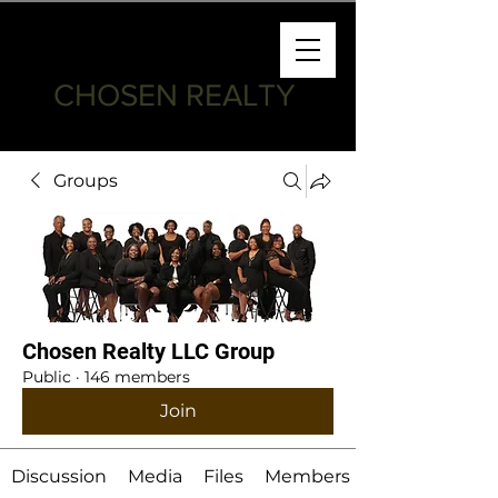
CHOSEN REALTY
Groups
Chosen Realty LLC Group
Public
·
146 members
Join
Discussion
Media
Files
Members