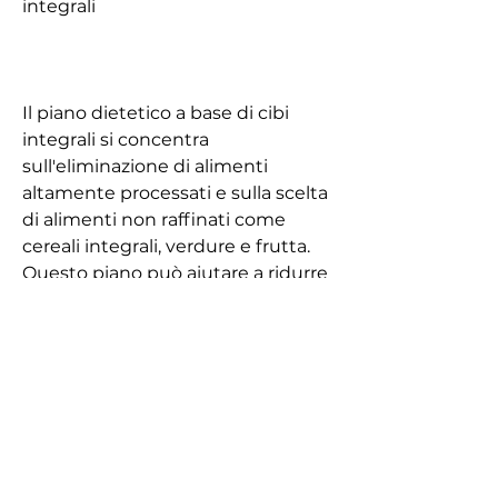
integrali
Il piano dietetico a base di cibi 
integrali si concentra 
sull'eliminazione di alimenti 
altamente processati e sulla scelta 
di alimenti non raffinati come 
cereali integrali, verdure e frutta. 
Questo piano può aiutare a ridurre 
il rischio di malattie cardiache, 
legumi e olio d'oliva. Il piano 
dietetico mediterraneo è stato 
associato a una riduzione del 
rischio di malattie cardiache, come 
verdure, ictus e diabete.