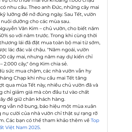
 vụ cho thuê mai với khoảng 1.000 chậu 
có nhu cầu. Theo anh Đức, những cây mai 
kỹ lưỡng để nở đúng ngày. Sau Tết, vườn 
ục nuôi dưỡng cho các mùa sau.
 Nguyễn Văn Kim – chủ vườn, cho biết năm 
% so với năm trước. Trong khi cùng thời 
hương lái đã đặt mua toàn bộ mai từ sớm, 
ợc lác đác vài chậu. "Năm ngoái, vườn 
000 cây mai, nhưng năm nay dự kiến chỉ 
 2.000 cây," ông Kim chia sẻ.
ù sức mua chậm, các nhà vườn vẫn hy 
háng Chạp khi nhu cầu mai Tết tăng 
t qua mùa Tết này, nhiều chủ vườn đã và 
 chỉ giảm giá mà còn đầu tư vào chất 
cây để giữ chân khách hàng.
ng vẫn nở bung, báo hiệu một mùa xuân 
ụ cười của nhà vườn chỉ thật sự rạng rỡ 
âm. Các bạn có thể tham khảo thêm về 
Top 
ất Việt Nam 2025
.