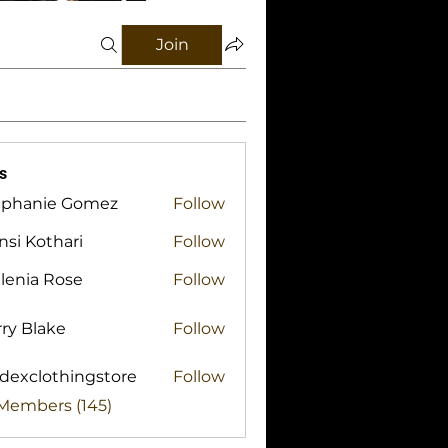
Join
s
ephanie Gomez
Follow
si Kothari
Follow
lenia Rose
Follow
ry Blake
Follow
lake
idexclothingstore
Follow
clothingstore
 Members (145)