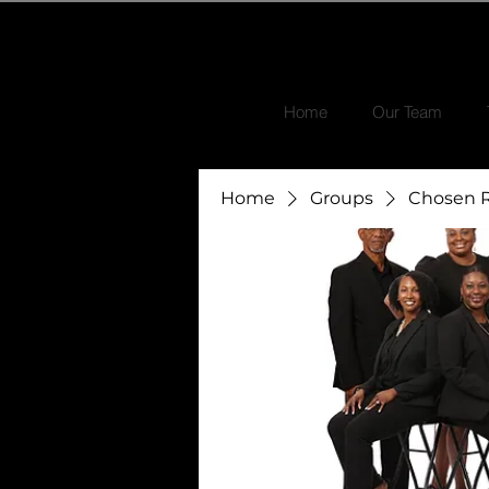
Home
Our Team
Home
Groups
Chosen R