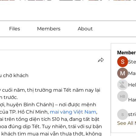
Files
Members
About
Member
St
Man
iu chờ khách
Hel
uối năm, thị trường mai Tết năm nay lại 
m trước.
Har
Harry B
Lợi, huyện Bình Chánh) – nơi được mệnh 
của TP. Hồ Chí Minh, 
mai vàng Việt Nam
, 
str
stridex
 trên tổng diện tích 510 ha, đang tất bật 
See All
oa đúng dịp Tết. Tuy nhiên, trái với sự bận 
g khách tìm mua mai vẫn thưa thớt, không 