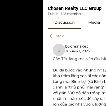
Chosen Realty LLC Group
Public
·
145 members
Discussion
Media
Back
boonsnake3
January 1, 2025
boonsnake3
Cận Tết, làng mai vẫn đìu h
Dù đã bước vào những ngày c
khá trầm lắng so với các nă
Làng mai Bình Lợi (xã Bình 
danh là “thủ phủ mai vàng” 
với gần 500 hộ dân trồng mai
nhặt lá, chăm sóc để cây ra h
rộn của các nhà vườn, lượn