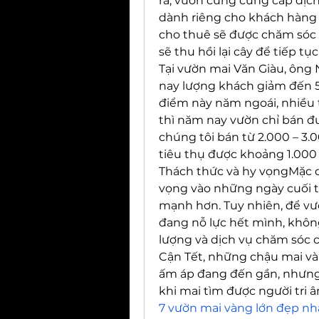
ra, vườn cũng cung cấp dịch
dành riêng cho khách hàng 
cho thuê sẽ được chăm sóc 
sẽ thu hồi lại cây để tiếp t
Tại vườn mai Văn Giàu, ông
nay lượng khách giảm đến 50
điểm này năm ngoái, nhiều t
thì năm nay vườn chỉ bán đư
chúng tôi bán từ 2.000 – 3.
tiêu thụ được khoảng 1.000 –
Thách thức và hy vọngMặc d
vọng vào những ngày cuối t
mạnh hơn. Tuy nhiên, để vượ
đang nỗ lực hết mình, không
lượng và dịch vụ chăm sóc 
Cận Tết, những chậu mai và
ấm áp đang đến gần, nhưng n
khi mai tìm được người tri 
7 vườn mai vàng lớn đẹp nh