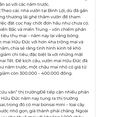
 so với các năm trước.
ặtTheo các nhà vườn tại Bình Lợi, dù đã gần 
ng thương lái ghé thăm vườn để tham 
 việc đặt cọc hay chốt đơn hầu như chưa có. 
iền Bắc và miền Trung – vốn chiếm phần 
tiêu thụ mai – năm nay lại vắng bóng.
 mai Hữu Đức với hơn 4ha trồng mai và 
m, chia sẻ rằng tình hình kinh tế khó 
iảm chi tiêu, đặc biệt là với những mặt 
ai Tết. Để kích cầu, vườn mai Hữu Đức đã 
ư năm trước, một chậu mai nhỏ có giá từ 
 giảm còn 300.000 – 400.000 đồng.
ứu vãn” thị trườngĐể tiếp cận nhiều phân 
Hữu Đức năm nay tung ra thị trường 
, trong đó có mai bonsai mini – loại cây 
ước nhỏ gọn, giá thành phải chăng. Ngoài 