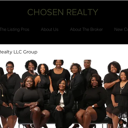
CHOSEN REALTY
The Listing Pros
About Us
About The Broker
New Co
ealty LLC Group