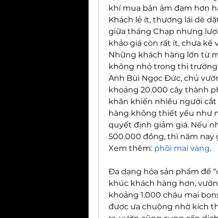
khí mua bán ảm đạm hơn hẳn
Khách lẻ ít, thương lái dè d
giữa tháng Chạp nhưng lượ
khảo giá còn rất ít, chưa kể
Những khách hàng lớn từ m
không nhỏ trong thị trường 
Anh Bùi Ngọc Đức, chủ vườn
khoảng 20.000 cây thành phẩ
khăn khiến nhiều người cắt g
hàng không thiết yếu như m
quyết định giảm giá. Nếu nh
500.000 đồng, thì năm nay
Xem thêm: 
phôi mai vàng
.
Đa dạng hóa sản phẩm để “c
khúc khách hàng hơn, vườn 
khoảng 1.000 chậu mai bonsai
được ưa chuộng nhờ kích th