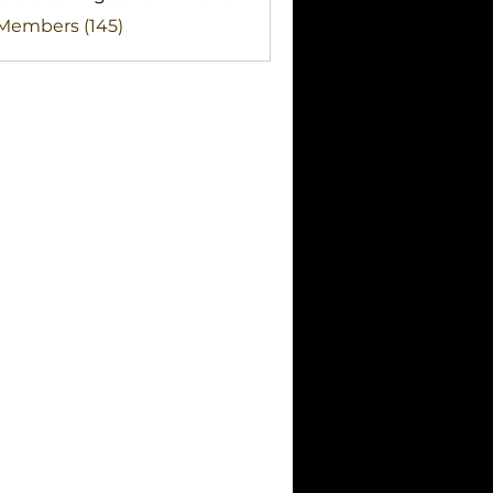
clothingstore
 Members (145)