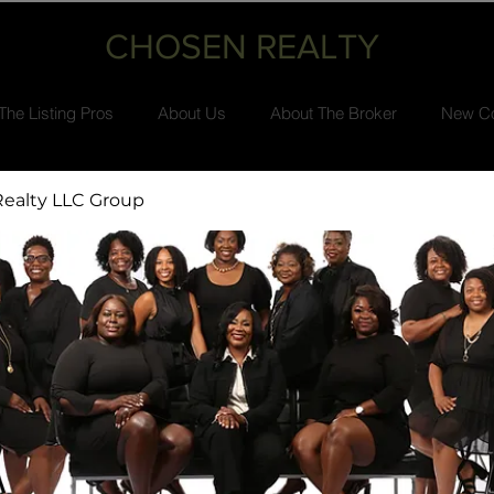
CHOSEN REALTY
The Listing Pros
About Us
About The Broker
New Co
ealty LLC Group