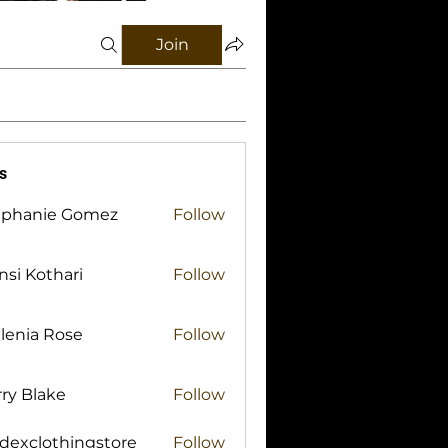
Join
s
ephanie Gomez
Follow
si Kothari
Follow
lenia Rose
Follow
ry Blake
Follow
lake
idexclothingstore
Follow