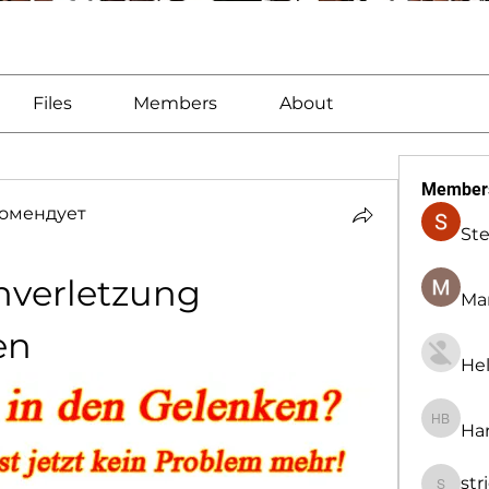
Files
Members
About
Member
омендует
St
verletzung 
Man
en
Hel
Har
Harry B
str