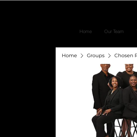
Home
Our Team
Home
Groups
Chosen R