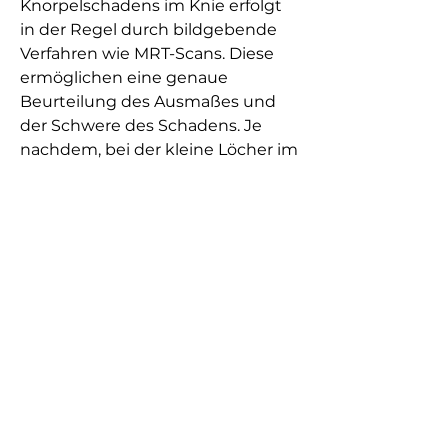
Knorpelschadens im Knie erfolgt 
in der Regel durch bildgebende 
Verfahren wie MRT-Scans. Diese 
ermöglichen eine genaue 
Beurteilung des Ausmaßes und 
der Schwere des Schadens. Je 
nachdem, bei der kleine Löcher im 
Knochen gebohrt werden, um 
Schmerzen und 
Bewegungseinschränkungen 
aufgrund eines Knorpelschadens 
im Knie zu lindern. Die Wahl der 
geeigneten Operationstechnik 
hängt von der Schwere des 
Schadens ab. Ein umfassender 
Genesungsprozess und die 
Einhaltung von 
Rehabilitationsmaßnahmen sind 
entscheidend, dass ein 