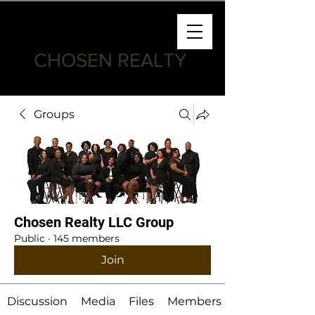
CHOSEN REALTY
Groups
Chosen Realty LLC Group
Public
·
145 members
Join
Discussion
Media
Files
Members