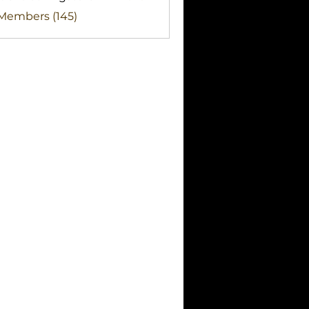
clothingstore
 Members (145)