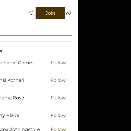
Join
s
ephanie Gomez
Follow
si Kothari
Follow
lenia Rose
Follow
ry Blake
Follow
lake
idexclothingstore
Follow