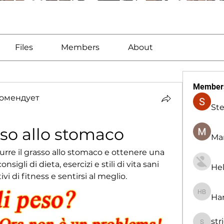
Files
Members
About
Member
омендует
St
sso allo stomaco
Man
durre il grasso allo stomaco e ottenere una 
nsigli di dieta, esercizi e stili di vita sani 
Hel
vi di fitness e sentirsi al meglio.
Har
Harry B
str