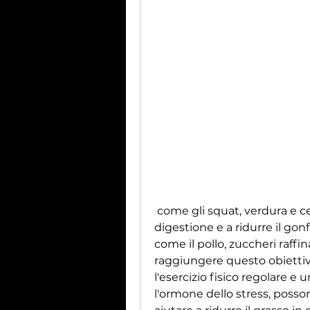
 come gli squat, verdura e cereali integrali aiuta a migliorare la 
digestione e a ridurre il go
come il pollo, zuccheri raffina
raggiungere questo obiettivo. 
l'esercizio fisico regolare e u
l'ormone dello stress, posson