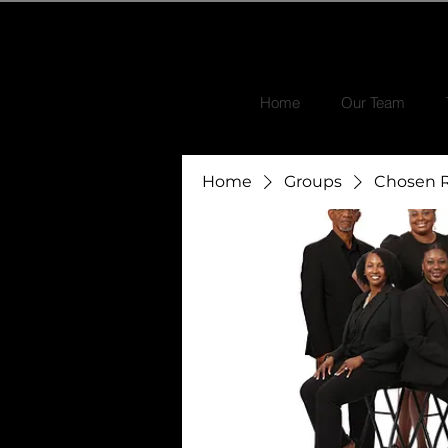
Home
Our Team
Home
Groups
Chosen R