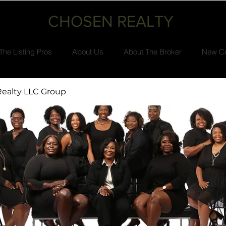
CHOSEN REALTY
The Listing Pros
About Us
About The Broker
New Co
ealty LLC Group