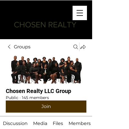
CHOSEN REALTY
Groups
Chosen Realty LLC Group
Public
·
145 members
Join
Discussion
Media
Files
Members