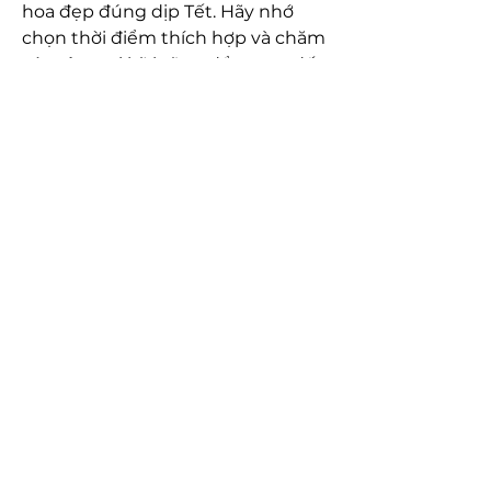
hoa đẹp đúng dịp Tết. Hãy nhớ 
chọn thời điểm thích hợp và chăm 
sóc cây mai kỹ lưỡng để mang đến 
một mùa xuân rực rỡ, đong đầy hy 
vọng và may mắn. Các bạn có thể 
tham khảo thêm về 
Top 10 cây mai 
vàng đẹp khủng nhất Việt Nam
.
0
0
Write a comment...
About
Welcome to the Chosen Realty
group! You can connect with oth
...
Read more