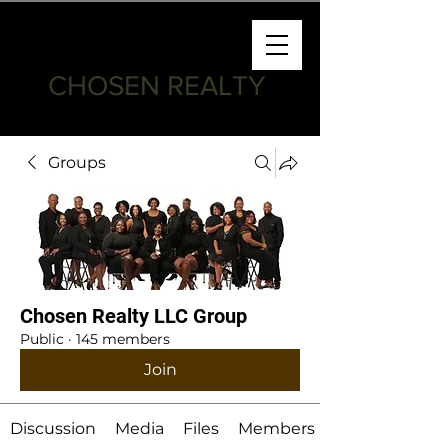
CHOSEN REALTY
Groups
Chosen Realty LLC Group
Public
·
145 members
Join
Discussion
Media
Files
Members