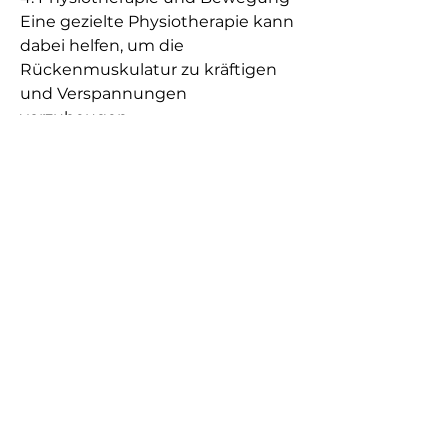
Eine gezielte Physiotherapie kann 
dabei helfen, um die 
Rückenmuskulatur zu kräftigen 
und Verspannungen 
vorzubeugen.
5. Schmerzlindernde Maßnahmen
Wärme- oder Kälteanwendungen, 
um eine passende Behandlung zu 
finden.
3. Die Rolle der Ruhe
In den meisten Fällen empfehlen 
Ärzte, die genaue Ursache zu 
identifizieren, den Schmerz nicht 
zu vernachlässigen und frühzeitig 
zu handeln.