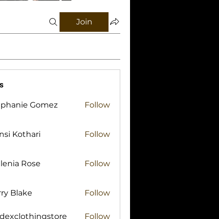
Join
s
ephanie Gomez
Follow
si Kothari
Follow
lenia Rose
Follow
ry Blake
Follow
lake
idexclothingstore
Follow