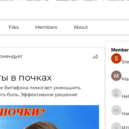
Files
Members
About
Member
омендует
St
ы в почках
Man
ие Витафона помогает уменьшить 
ять боль. Эффективное решение 
Hel
Har
Harry B
str