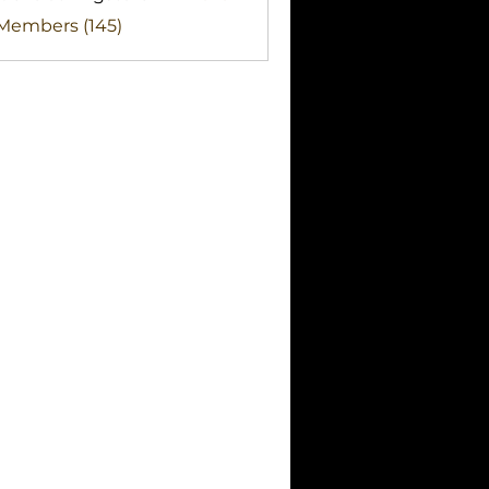
clothingstore
 Members (145)