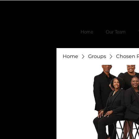
Home
Our Team
Home
Groups
Chosen R