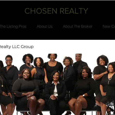
CHOSEN REALTY
The Listing Pros
About Us
About The Broker
New Co
ealty LLC Group