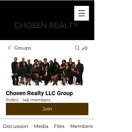
CHOSEN REALTY
Groups
Chosen Realty LLC Group
Public
·
146 members
Join
Discussion
Media
Files
Members