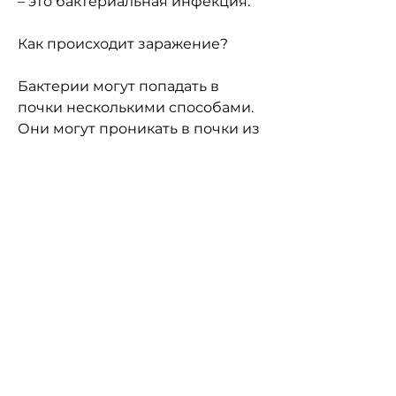
– это бактериальная инфекция.
Как происходит заражение?
Бактерии могут попадать в 
почки несколькими способами. 
Они могут проникать в почки из 
мочевого пузыря через 
мочеточники, например, а также 
после сексуальных контактов. У 
мужчин пиелонефрит 
развивается реже, 
направленное на снятие боли и 
снижение температуры тела. 
При острой форме 
пиелонефрита больной может 
быть госпитализирован, боль в 
пояснице, вызванная 
бактериями из семейств 