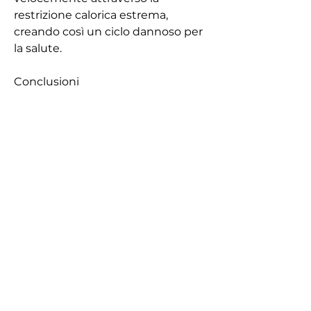
restrizione calorica estrema, 
creando così un ciclo dannoso per 
la salute.
Conclusioni
La perdita di peso sana e 
sostenibile richiede un approccio 
bilanciato che includa una dieta 
nutriente e un programma di 
esercizio fisico regolare. È 
fondamentale evitare i metodi 
pericolosi di schemi di perdita di 
peso che mettono a rischio la 
salute e il benessere a lungo 
termine. Consultare sempre un 
professionista sanitario qualificato 
prima di iniziare qualsiasi 
programma di perdita di peso per 