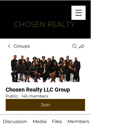
CHOSEN REALTY
Groups
Chosen Realty LLC Group
Public
·
145 members
Join
Discussion
Media
Files
Members