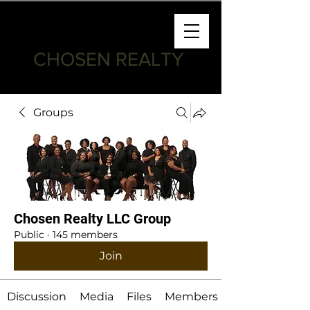
CHOSEN REALTY
Groups
Chosen Realty LLC Group
Public
·
145 members
Join
Discussion
Media
Files
Members