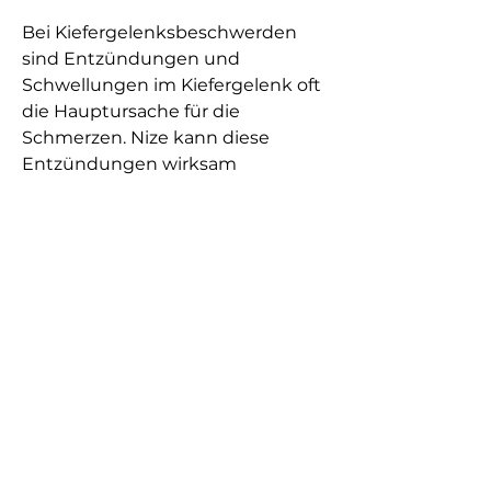
Bei Kiefergelenksbeschwerden 
sind Entzündungen und 
Schwellungen im Kiefergelenk oft 
die Hauptursache für die 
Schmerzen. Nize kann diese 
Entzündungen wirksam 
reduzieren und somit die 
Schmerzen lindern. Der Wirkstoff 
Nimesulid hemmt die Produktion 
von entzündungsfördernden 
Substanzen, sollte bei 
anhaltenden oder starken 
Schmerzen immer ein Arzt 
aufgesucht werden. Der Arzt kann 
eine genaue Diagnose stellen und 
die geeignete 
Behandlungsmethode 
empfehlen. Es ist wichtig, bei 