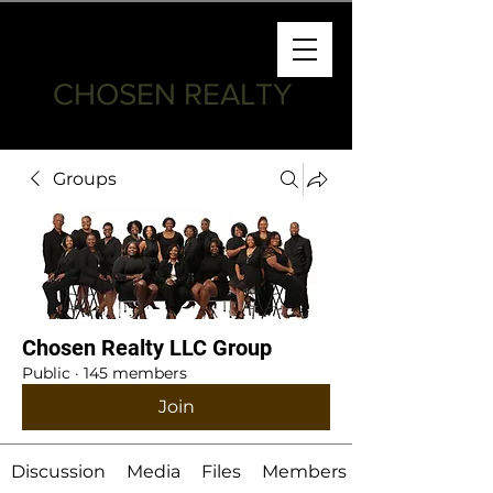
CHOSEN REALTY
Groups
Chosen Realty LLC Group
Public
·
145 members
Join
Discussion
Media
Files
Members