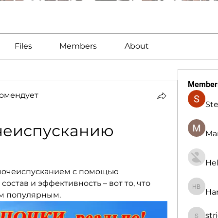
Files
Members
About
Member
омендует
St
чеиспусканию 
Man
Hel
 мочеиспусканием с помощью 
остав и эффективность – вот то, что 
Har
Harry B
им популярным.
str