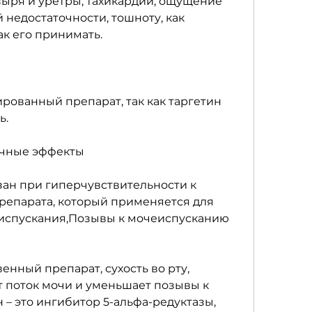
ыря и уретры, тахикардии, ощущение 
 недостаточности, тошноту, как 
ак его принимать.
рованный препарат, так как таргетин 
ь.
очные эффекты
ан при гиперчувствительности к 
епарата, который применяется для 
спускания,Позывы к мочеиспусканию 
енный препарат, сухость во рту, 
 поток мочи и уменьшает позывы к 
– это ингибитор 5-альфа-редуктазы, 