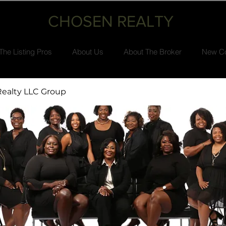
CHOSEN REALTY
The Listing Pros
About Us
About The Broker
New Co
ealty LLC Group