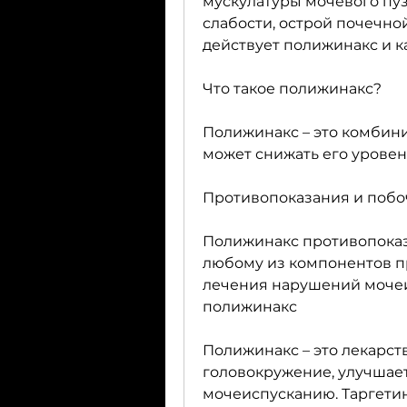
мускулатуры мочевого пуз
слабости, острой почечной
действует полижинакс и к
Что такое полижинакс?
Полижинакс – это комбини
может снижать его уровен
Противопоказания и поб
Полижинакс противопоказ
любому из компонентов пр
лечения нарушений мочеи
полижинакс
Полижинакс – это лекарств
головокружение, улучшает
мочеиспусканию. Таргетин 