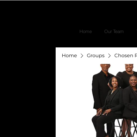
Home
Our Team
Home
Groups
Chosen R