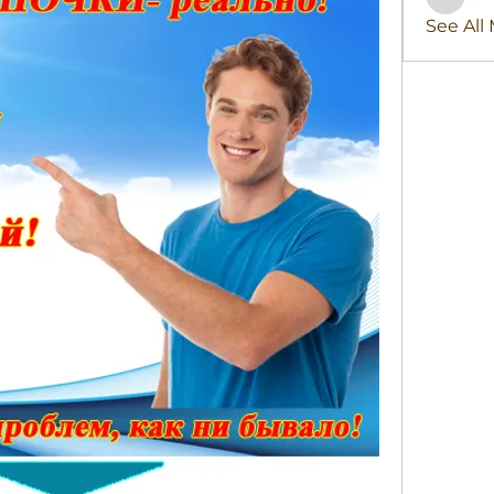
stridex
See All