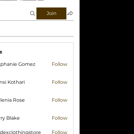
Join
s
ephanie Gomez
Follow
si Kothari
Follow
lenia Rose
Follow
ry Blake
Follow
lake
idexclothingstore
Follow