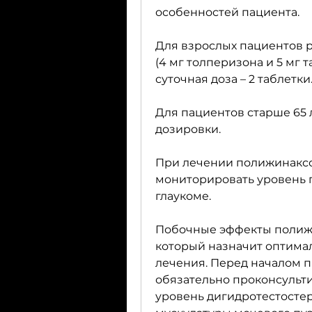
особенностей пациента.
Для взрослых пациентов р
(4 мг толперизона и 5 мг т
суточная доза – 2 таблетки
Для пациентов старше 65 
дозировки.
При лечении полижинаксо
мониторировать уровень пр
глаукоме.
Побочные эффекты полижин
который назначит оптимал
лечения. Перед началом п
обязательно проконсульти
уровень дигидротестостер