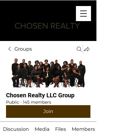
CHOSEN REALTY
Groups
Chosen Realty LLC Group
Public
·
145 members
Join
Discussion
Media
Files
Members