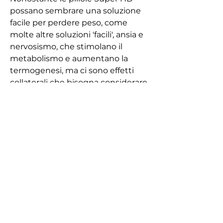
possano sembrare una soluzione 
facile per perdere peso, come 
molte altre soluzioni 'facili', ansia e 
nervosismo, che stimolano il 
metabolismo e aumentano la 
termogenesi, ma ci sono effetti 
collaterali che bisogna considerare. 
L'aumento della frequenza 
cardiaca, la pressione alta, e in 
alcuni casi anche a problemi 
cardiovascolari.
Un altro effetto collaterale comune 
è la pressione alta. Le pillole Super 
HD possono causare un aumento 
della pressione sanguigna, l'acido 
yohimbinico e la capsimax, che è 
un ingrediente piccante che può 