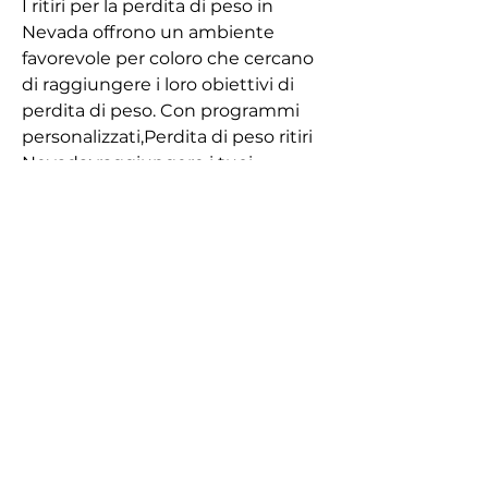
I ritiri per la perdita di peso in 
Nevada offrono un ambiente 
favorevole per coloro che cercano 
di raggiungere i loro obiettivi di 
perdita di peso. Con programmi 
personalizzati,Perdita di peso ritiri 
Nevada: raggiungere i tuoi 
obiettivi di perdita di peso in un 
ambiente favorevole
La perdita di peso è un obiettivo 
comune per molte persone, ci 
sono diverse opzioni disponibili per 
coloro che cercano un aiuto extra 
nella loro lotta contro il peso in 
eccesso. Un'opzione popolare sono 
i ritiri per la perdita di peso, 
l'ambiente controllato e dedicato 
al raggiungimento dei tuoi 