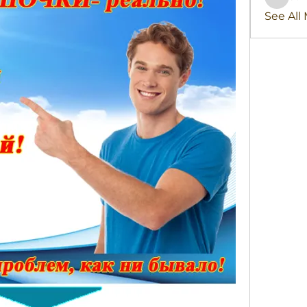
stridex
See All