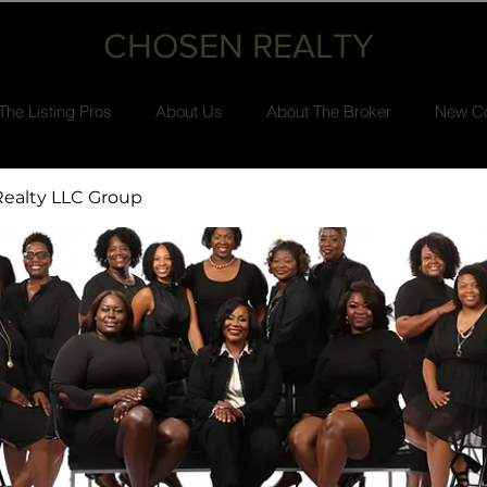
CHOSEN REALTY
The Listing Pros
About Us
About The Broker
New Co
ealty LLC Group