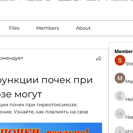
Files
Members
About
Member
омендует
St
ункции почек при 
Man
зе могут
Hel
и почек при тиреотоксикозе: 
ие. Узнайте, как повлиять на свое 
Har
Harry B
str