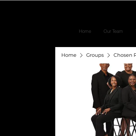
Home
Our Team
Home
Groups
Chosen R