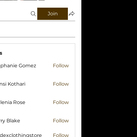
Join
s
ephanie Gomez
Follow
si Kothari
Follow
lenia Rose
Follow
ry Blake
Follow
lake
idexclothingstore
Follow