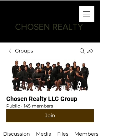
CHOSEN REALTY
Groups
Chosen Realty LLC Group
Public
·
145 members
Join
Discussion
Media
Files
Members