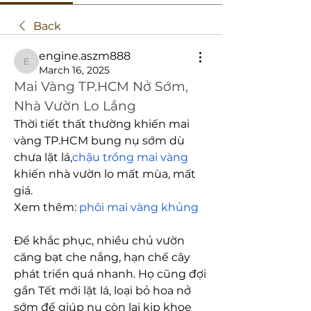
Back
engine.aszm888
engine.aszm888
March 16, 2025
Mai Vàng TP.HCM Nở Sớm, 
Nhà Vườn Lo Lắng
Thời tiết thất thường khiến mai 
vàng TP.HCM bung nụ sớm dù 
chưa lặt lá,
chậu trồng mai vàng
khiến nhà vườn lo mất mùa, mất 
giá.
Xem thêm: 
phôi mai vàng khủng
Để khắc phục, nhiều chủ vườn 
căng bạt che nắng, hạn chế cây 
phát triển quá nhanh. Họ cũng đợi 
gần Tết mới lặt lá, loại bỏ hoa nở 
sớm để giúp nụ còn lại kịp khoe 