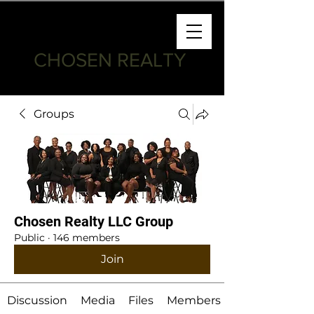
CHOSEN REALTY
Groups
Chosen Realty LLC Group
Public
·
146 members
Join
Discussion
Media
Files
Members