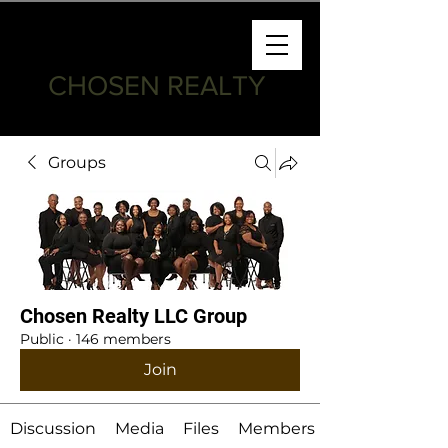
CHOSEN REALTY
Groups
Chosen Realty LLC Group
Public
·
146 members
Join
Discussion
Media
Files
Members