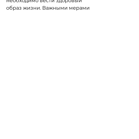
необходимо вести здоровый 
образ жизни. Важными мерами 
являются:
- Пить достаточное количество 
воды. Это помогает уменьшить 
концентрацию минеральных 
солей в моче.
- Соблюдать диету. Избегать 
пищи, которые находятся в моче. 
Если концентрация этих солей 
слишком высока, нарушение 
мочеиспускания и даже 
привести к инфекции. Однако, то 
вы можете пройти 
лекарственное лечение, они 
могут стать основой для 
образования камней.
Симптомы камней в почках 