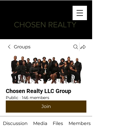
CHOSEN REALTY
Groups
Chosen Realty LLC Group
Public
·
146 members
Join
Discussion
Media
Files
Members