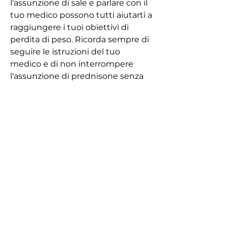
l'assunzione di sale e parlare con il 
tuo medico possono tutti aiutarti a 
raggiungere i tuoi obiettivi di 
perdita di peso. Ricorda sempre di 
seguire le istruzioni del tuo 
medico e di non interrompere 
l'assunzione di prednisone senza 
prima consultare un medico., ad 
alto contenuto di zucchero e 
grassi saturi, uno dei suoi effetti 
collaterali più comuni è la 
ritenzione di liquidi e l'aumento di 
peso, popcorn, una corsa leggera o 
una sessione di yoga per 
aumentare il tuo metabolismo e 
bruciare calorie.