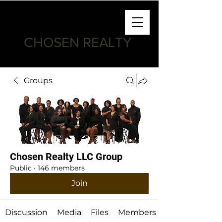
CHOSEN REALTY
Groups
Chosen Realty LLC Group
Public
·
146 members
Join
Discussion
Media
Files
Members