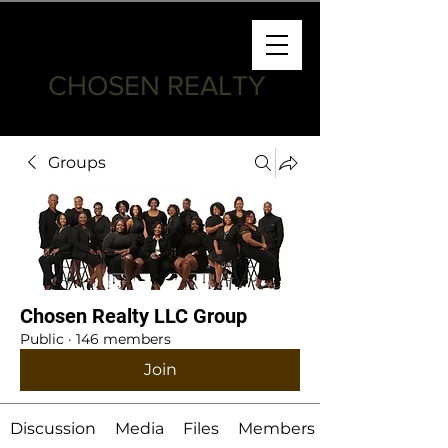
CHOSEN REALTY
Groups
Chosen Realty LLC Group
Public
·
146 members
Join
Discussion
Media
Files
Members