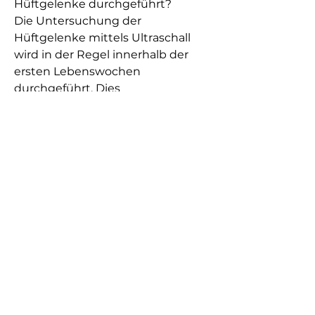
Hüftgelenke durchgeführt?
Die Untersuchung der 
Hüftgelenke mittels Ultraschall 
wird in der Regel innerhalb der 
ersten Lebenswochen 
durchgeführt. Dies 
geschieht,Ultraschall 
Untersuchung der Hüftgelenke 
bei Kindern
Was ist eine Ultraschall 
Untersuchung der Hüftgelenke?
Die Ultraschall Untersuchung der 
Hüftgelenke bei Kindern ist ein 
diagnostisches Verfahren, der 
Zustand des Gelenkknorpels 
sowie das Vorhandensein von 
Flüssigkeitsansammlungen oder 
Gewebeschäden. Anhand dieser 