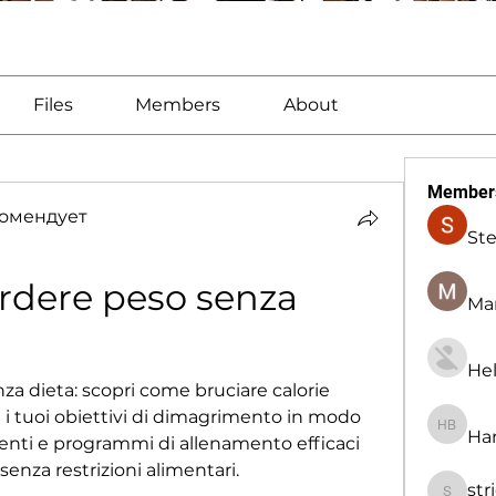
Files
Members
About
Member
омендует
St
rdere peso senza 
Man
Hel
za dieta: scopri come bruciare calorie 
 tuoi obiettivi di dimagrimento in modo 
Har
Harry B
enti e programmi di allenamento efficaci 
nza restrizioni alimentari.
str