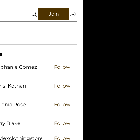
Join
s
ephanie Gomez
Follow
si Kothari
Follow
lenia Rose
Follow
ry Blake
Follow
lake
idexclothingstore
Follow