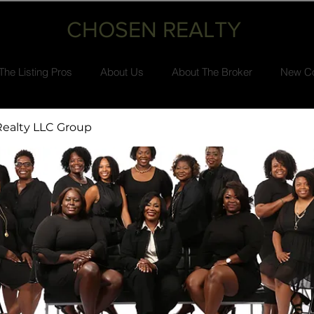
CHOSEN REALTY
The Listing Pros
About Us
About The Broker
New Co
ealty LLC Group