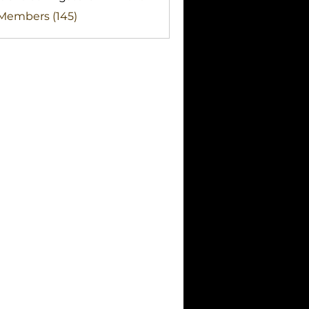
clothingstore
 Members (145)