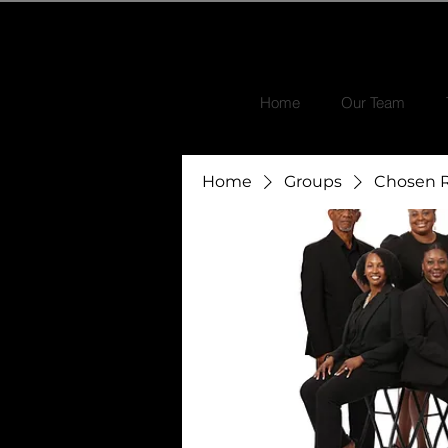
Home
Our Team
Home
Groups
Chosen R