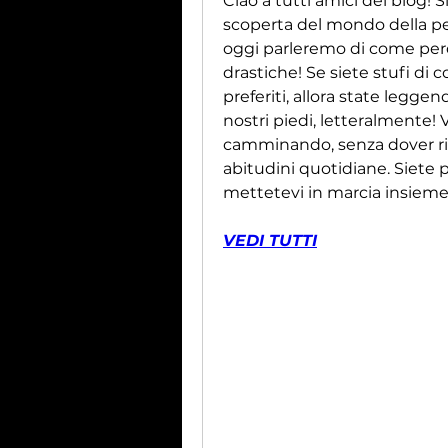
Ciao a tutti amici del blog! 
scoperta del mondo della per
oggi parleremo di come perd
drastiche! Se siete stufi di co
preferiti, allora state leggend
nostri piedi, letteralmente! V
camminando, senza dover rinu
abitudini quotidiane. Siete pr
mettetevi in marcia insieme
VEDI TUTTI