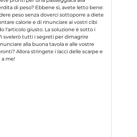
Siete pronti per una passeggiata alla 
dita di peso? Ebbene sì, avete letto bene: 
ere peso senza doverci sottoporre a diete 
ntare calorie e di rinunciare ai vostri cibi 
o l'articolo giusto. La soluzione è sotto i 
i svelerò tutti i segreti per dimagrire 
nciare alla buona tavola e alle vostre 
onti? Allora stringete i lacci delle scarpe e 
 a me!