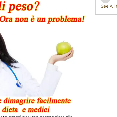
stridex
See All